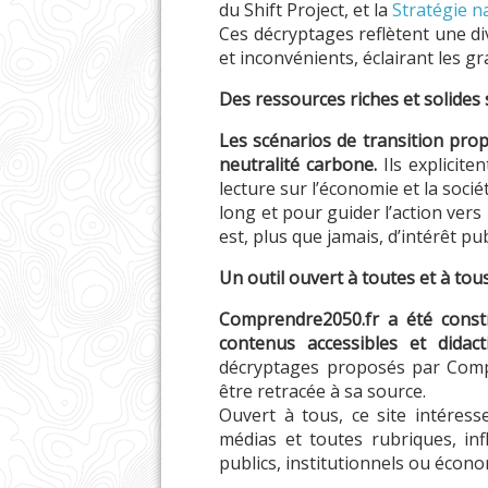
du Shift Project, et la
Stratégie n
Ces décryptages reflètent une di
et inconvénients, éclairant les gr
Des ressources riches et solides 
Les scénarios de transition pro
neutralité carbone.
Ils explicite
lecture sur l’économie et la socié
long et pour guider l’action ver
est, plus que jamais, d’intérêt pub
Un outil ouvert à toutes et à tou
Comprendre2050.fr a été constr
contenus accessibles et didac
décryptages proposés par Compr
être retracée à sa source.
Ouvert à tous, ce site intéress
médias et toutes rubriques, inf
publics, institutionnels ou écon