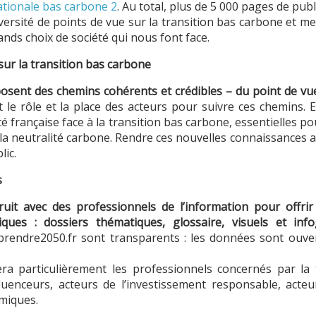
ationale bas carbone 2
. Au total, plus de 5 000 pages de pub
versité de points de vue sur la transition bas carbone et m
ands choix de société qui nous font face.
sur la transition bas carbone
posent des chemins cohérents et crédibles – du point de vue
nt le rôle et la place des acteurs pour suivre ces chemins. E
té française face à la transition bas carbone, essentielles po
s la neutralité carbone. Rendre ces nouvelles connaissances
lic.
s
uit avec des professionnels de l’information pour offrir 
tiques : dossiers thématiques, glossaire, visuels et in
endre2050.fr sont transparents : les données sont ouve
era particulièrement les professionnels concernés par la t
luenceurs, acteurs de l’investissement responsable, acteurs
omiques.